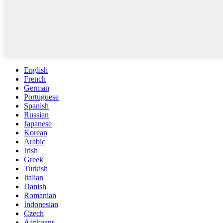
English
French
German
Portuguese
Spanish
Russian
Japanese
Korean
Arabic
Irish
Greek
Turkish
Italian
Danish
Romanian
Indonesian
Czech
Afrikaans