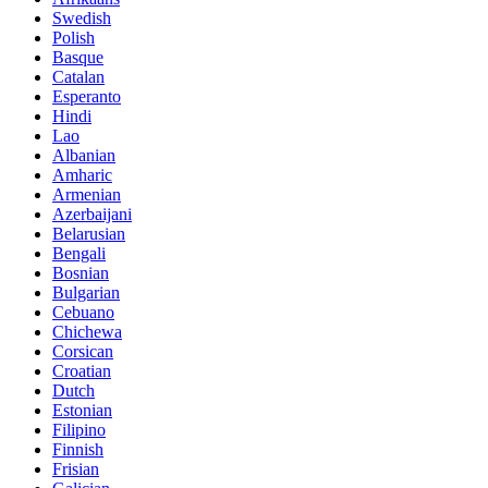
Swedish
Polish
Basque
Catalan
Esperanto
Hindi
Lao
Albanian
Amharic
Armenian
Azerbaijani
Belarusian
Bengali
Bosnian
Bulgarian
Cebuano
Chichewa
Corsican
Croatian
Dutch
Estonian
Filipino
Finnish
Frisian