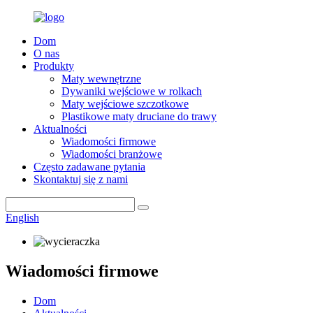
Dom
O nas
Produkty
Maty wewnętrzne
Dywaniki wejściowe w rolkach
Maty wejściowe szczotkowe
Plastikowe maty druciane do trawy
Aktualności
Wiadomości firmowe
Wiadomości branżowe
Często zadawane pytania
Skontaktuj się z nami
English
Wiadomości firmowe
Dom