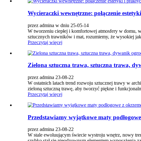
Wycieraczki wewnętrzne: połączenie estetyki
przez admina w dniu 25-05-14
W tworzeniu ciepłej i komfortowej atmosfery w domu, wy
sztucznych trawników i mat, rozumiemy, że wysokiej j
Przeczytaj więcej
Zielona sztuczna trawa, sztuczna trawa, d
przez admina 23-08-22
W ostatnich latach trend rozwoju sztucznej trawy w archit
zieloną sztuczną trawę, aby tworzyć piękne i funkcjonaln
Przeczytaj więcej
Przedstawiamy wyjątkowe maty podłogowe z 
przez admina 23-08-22
W stale ewoluującym świecie wystroju wnętrz, nowy tre
szybko stał się nieodzownym elementem wyposażenia zaró