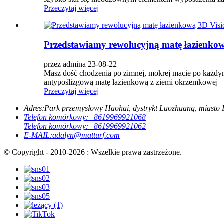
Przeczytaj więcej
Przedstawiamy rewolucyjną matę łazienkow
przez admina 23-08-22
Masz dość chodzenia po zimnej, mokrej macie po każdym
antypoślizgową matę łazienkową z ziemi okrzemkowej –
Przeczytaj więcej
Adres:
Park przemysłowy Haohai, dystrykt Luozhuang, miasto 
Telefon komórkowy:
+8619969921068
Telefon komórkowy:
+8619969921062
E-MAIL:
adalyn@matturf.com
© Copyright - 2010-2026 : Wszelkie prawa zastrzeżone.