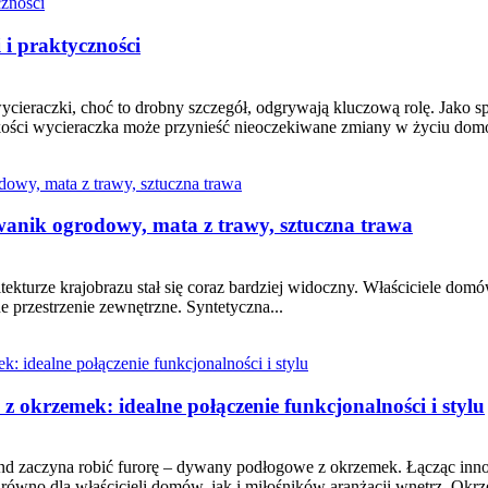
 i praktyczności
cieraczki, choć to drobny szczegół, odgrywają kluczową rolę. Jako sp
akości wycieraczka może przynieść nieoczekiwane zmiany w życiu do
ywanik ogrodowy, mata z trawy, sztuczna trawa
ekturze krajobrazu stał się coraz bardziej widoczny. Właściciele domów
e przestrzenie zewnętrzne. Syntetyczna...
okrzemek: idealne połączenie funkcjonalności i stylu
nd zaczyna robić furorę – dywany podłogowe z okrzemek. Łącząc inno
wno dla właścicieli domów, jak i miłośników aranżacji wnętrz. Okrze