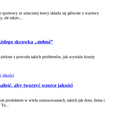
 sportowy ze sztucznej trawy składa się głównie z warstwy
 ale także...
ażdego skrawka „zieleni”
ny zielone z powodu takich problemów, jak wysokie koszty
łość, aby tworzyć wzorce jakości
nym produktem w wielu zastosowaniach, takich jak dom, firma i
 Ya...