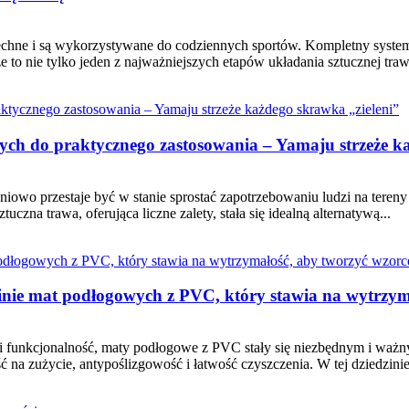
szechne i są wykorzystywane do codziennych sportów. Kompletny system
to nie tylko jeden z najważniejszych etapów układania sztucznej trawy,
nych do praktycznego zastosowania – Yamaju strzeże k
pniowo przestaje być w stanie sprostać zapotrzebowaniu ludzi na tere
czna trawa, oferująca liczne zalety, stała się idealną alternatywą...
nie mat podłogowych z PVC, który stawia na wytrzyma
cia i funkcjonalność, maty podłogowe z PVC stały się niezbędnym i waż
ść na zużycie, antypoślizgowość i łatwość czyszczenia. W tej dziedzinie