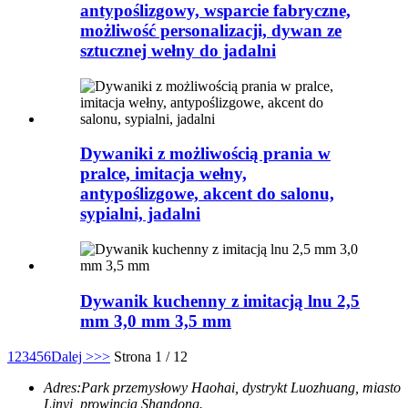
antypoślizgowy, wsparcie fabryczne,
możliwość personalizacji, dywan ze
sztucznej wełny do jadalni
Dywaniki z możliwością prania w
pralce, imitacja wełny,
antypoślizgowe, akcent do salonu,
sypialni, jadalni
Dywanik kuchenny z imitacją lnu 2,5
mm 3,0 mm 3,5 mm
1
2
3
4
5
6
Dalej >
>>
Strona 1 / 12
Adres:
Park przemysłowy Haohai, dystrykt Luozhuang, miasto
Linyi, prowincja Shandong.