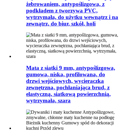
żebrowaniem, antypoślizgowa, z
podkładem z tworzywa PVC,
wytrzymała, do użytku wewnątrz i na
zewnątrz, do biur, szkół, holi
Mata z siatki 9 mm, antypoślizgowa,
gumowa, niska, profilowana, do
drzwi wejściowych, wycieraczka
zewnętrzna, pochłaniająca brud, z
elastyczną, siatkową powierzchnią,
wytrzymała, szara