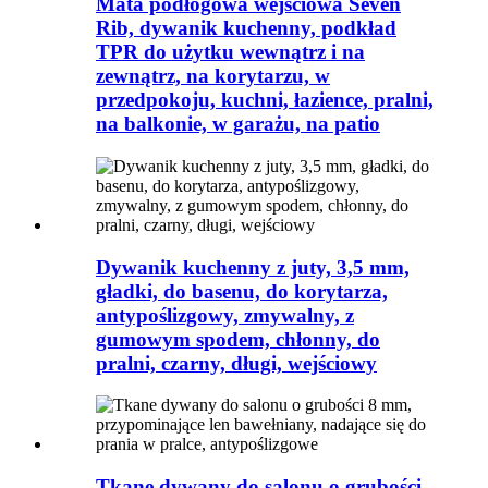
Mata podłogowa wejściowa Seven
Rib, dywanik kuchenny, podkład
TPR do użytku wewnątrz i na
zewnątrz, na korytarzu, w
przedpokoju, kuchni, łazience, pralni,
na balkonie, w garażu, na patio
Dywanik kuchenny z juty, 3,5 mm,
gładki, do basenu, do korytarza,
antypoślizgowy, zmywalny, z
gumowym spodem, chłonny, do
pralni, czarny, długi, wejściowy
Tkane dywany do salonu o grubości