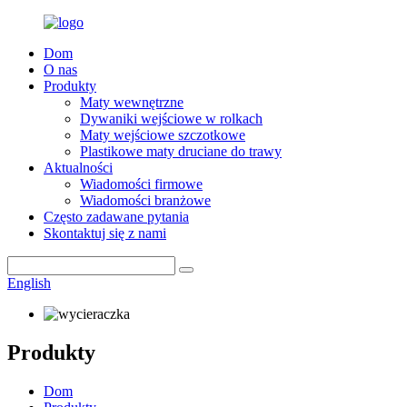
Dom
O nas
Produkty
Maty wewnętrzne
Dywaniki wejściowe w rolkach
Maty wejściowe szczotkowe
Plastikowe maty druciane do trawy
Aktualności
Wiadomości firmowe
Wiadomości branżowe
Często zadawane pytania
Skontaktuj się z nami
English
Produkty
Dom