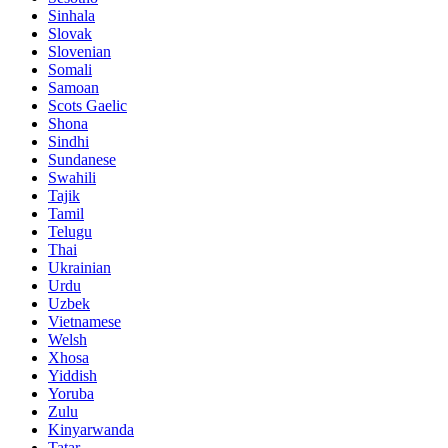
Sinhala
Slovak
Slovenian
Somali
Samoan
Scots Gaelic
Shona
Sindhi
Sundanese
Swahili
Tajik
Tamil
Telugu
Thai
Ukrainian
Urdu
Uzbek
Vietnamese
Welsh
Xhosa
Yiddish
Yoruba
Zulu
Kinyarwanda
Tatar