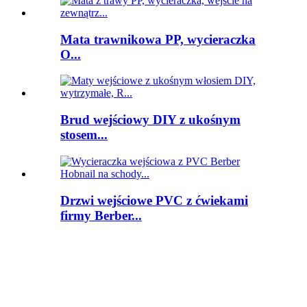
Mata trawnikowa PP, wycieraczka
O...
Brud wejściowy DIY z ukośnym
stosem...
Drzwi wejściowe PVC z ćwiekami
firmy Berber...