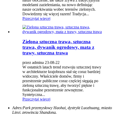
nasze otoczenie, ale także zrywa z tradycyjnymi
modelami zazieleniania, na nowo definiując
nasze oczekiwania wobec terenów zielonych.
Dowiedzmy się więcej razem! Tradycja...
Przeczytaj więcej
Zielona sztuczna trawa, sztuczna
trawa, dywanik ogrodowy, mata z
trawy, sztuczna trawa
przez admina 23-08-22
W ostatnich latach trend rozwoju sztucznej trawy
w architekturze krajobrazu stał się coraz bardziej
widoczny. Właściciele domów, firmy i
przestrzenie publiczne coraz częściej sięgają po
zieloną sztuczną trawę, aby tworzyć piękne i
funkcjonalne przestrzenie zewnętrzne.
Syntetyczna...
Przeczytaj więcej
Adres:
Park przemysłowy Haohai, dystrykt Luozhuang, miasto
Linyi, prowincja Shandong.