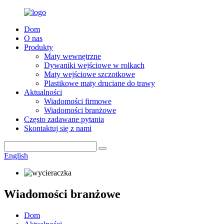
Dom
O nas
Produkty
Maty wewnętrzne
Dywaniki wejściowe w rolkach
Maty wejściowe szczotkowe
Plastikowe maty druciane do trawy
Aktualności
Wiadomości firmowe
Wiadomości branżowe
Często zadawane pytania
Skontaktuj się z nami
English
Wiadomości branżowe
Dom