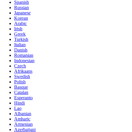
Spanish
Russian
Japanese
Korean
Arabic
Irish
Greek
Turkish
Italian
Danish
Romanian
Indonesian
Czech
Afrikaans
Swedish
Polish
Basque
Catalan
Esperanto
Hindi
Lao
Albanian
Amharic
Armenian
Azerbaijani