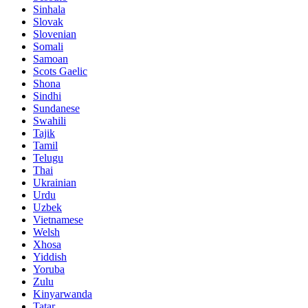
Sinhala
Slovak
Slovenian
Somali
Samoan
Scots Gaelic
Shona
Sindhi
Sundanese
Swahili
Tajik
Tamil
Telugu
Thai
Ukrainian
Urdu
Uzbek
Vietnamese
Welsh
Xhosa
Yiddish
Yoruba
Zulu
Kinyarwanda
Tatar