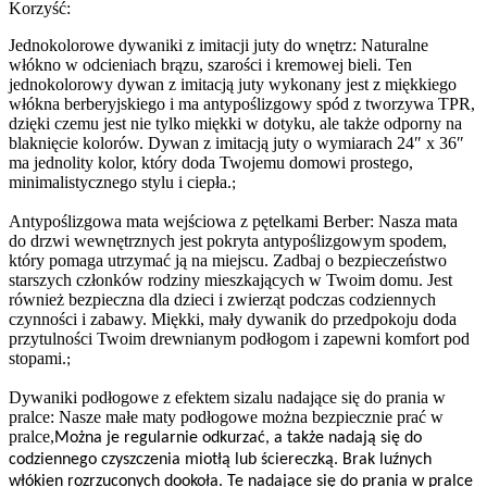
Korzyść:
Jednokolorowe dywaniki z imitacji juty do wnętrz: Naturalne
włókno w odcieniach brązu, szarości i kremowej bieli. Ten
jednokolorowy dywan z imitacją juty wykonany jest z miękkiego
włókna berberyjskiego i ma antypoślizgowy spód z tworzywa TPR,
dzięki czemu jest nie tylko miękki w dotyku, ale także odporny na
blaknięcie kolorów. Dywan z imitacją juty o wymiarach 24″ x 36″
ma jednolity kolor, który doda Twojemu domowi prostego,
minimalistycznego stylu i ciepła.
;
Antypoślizgowa mata wejściowa z pętelkami Berber: Nasza mata
do drzwi wewnętrznych jest pokryta antypoślizgowym spodem,
który pomaga utrzymać ją na miejscu. Zadbaj o bezpieczeństwo
starszych członków rodziny mieszkających w Twoim domu. Jest
również bezpieczna dla dzieci i zwierząt podczas codziennych
czynności i zabawy. Miękki, mały dywanik do przedpokoju doda
przytulności Twoim drewnianym podłogom i zapewni komfort pod
stopami.
;
Dywaniki podłogowe z efektem sizalu nadające się do prania w
pralce: Nasze małe maty podłogowe można bezpiecznie prać w
pralce
,
Można je regularnie odkurzać, a także nadają się do
codziennego czyszczenia miotłą lub ściereczką. Brak luźnych
włókien rozrzuconych dookoła. Te nadające się do prania w pralce