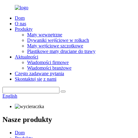
Dom
O nas
Produkty
Maty wewnętrzne
Dywaniki wejściowe w rolkach
Maty wejściowe szczotkowe
Plastikowe maty druciane do trawy
Aktualności
Wiadomości firmowe
Wiadomości branżowe
Często zadawane pytania
Skontaktuj się z nami
English
Nasze produkty
Dom