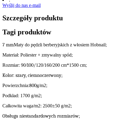
Wyślij do nas e-mail
Szczegóły produktu
Tagi produktów
7 mm
Maty do pędzli berberyjskich z włosiem Hobnail;
Materiał: Poliester + zmywalny spód;
Rozmiar: 90/
100/
120/160/200 cm*1500 cm;
Kolor: szary, ciemnoczerwony;
Powierzchnia:
800
g/m2;
Podkład: 1700 g/m2;
Całkowita waga/m2: 2
5
00±50 g/m2;
Obsługa niestandardowych rozmiarów;