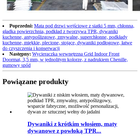
Poprzedni:
Mata pod drzwi wejściowe z siatki 5 mm, chłonna,
gładka powierzchnia, podkład z tworzywa TPR, dywaniki
kuchenne, antypoślizgowe, zmywalne, superchłonne, podkłady
kuchenne, miękkie, plecione, stojące, dywaniki podłogowe, łatwe
do czyszczenia i konserwacji
Następny:
Wycieraczka wewnętrzna Grid Indoor Front
Doormat, 3,5 mm, w jednolitym kolorze, z nadrukiem Chenille,
gumowy spód
Powiązane produkty
Dywaniki z krótkim włosiem, maty
dywanowe z powłoką TPR...