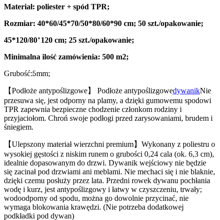
Materiał: poliester + spód TPR;
Rozmiar: 40*60/45*70/50*80/60*90 cm; 50 szt./opakowanie;
45*120/80
*
120 cm; 25 szt./opakowanie;
Minimalna ilość zamówienia: 500 m2;
Grubość:
5
mm;
【Podłoże antypoślizgowe】 Podłoże antypoślizgowe
dywanik
Nie
przesuwa się, jest odporny na plamy, a dzięki gumowemu spodowi
TPR zapewnia bezpieczne chodzenie członkom rodziny i
przyjaciołom. Chroń swoje podłogi przed zarysowaniami, brudem i
śniegiem.
【Ulepszony materiał wierzchni premium】Wykonany z poliestru o
wysokiej gęstości z niskim runem o grubości 0,24 cala (ok. 6,3 cm),
idealnie dopasowanym do drzwi. Dywanik wejściowy nie będzie
się zacinał pod drzwiami ani meblami. Nie mechaci się i nie blaknie,
dzięki czemu posłuży przez lata. Przedni rowek dywanu pochłania
wodę i kurz, jest antypoślizgowy i łatwy w czyszczeniu, trwały;
wodoodporny od spodu, można go dowolnie przycinać, nie
wymaga blokowania krawędzi. (Nie potrzeba dodatkowej
podkładki pod dywan)