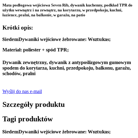
Mata podłogowa wejściowa Seven Rib, dywanik kuchenny, podkład TPR do
użytku wewnątrz i na zewnątrz, na korytarzu, w przedpokoju, kuchni,
łazience, pralni, na balkonie, w garażu, na patio
Krótki opis:
Siedem
Dywaniki wejściowe żebrowane: W
sztuka
s;
Materiał: poliester + spód TPR;
Dywanik zewnętrzny, dywanik z antypoślizgowym gumowym
spodem do korytarza, kuchni, przedpokoju, balkonu, garażu,
schodów, pralni
Wyślij do nas e-mail
Szczegóły produktu
Tagi produktów
Siedem
Dywaniki wejściowe żebrowane: W
sztuka
s;