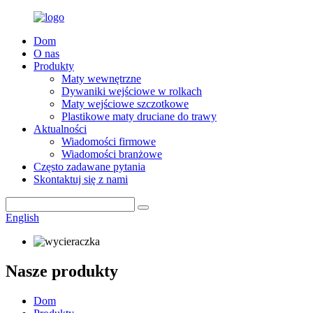
Dom
O nas
Produkty
Maty wewnętrzne
Dywaniki wejściowe w rolkach
Maty wejściowe szczotkowe
Plastikowe maty druciane do trawy
Aktualności
Wiadomości firmowe
Wiadomości branżowe
Często zadawane pytania
Skontaktuj się z nami
English
Nasze produkty
Dom