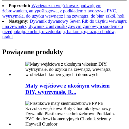
Poprzedni:
Wycieraczka wejściowa z podwójnym
żebrowaniem, antypoślizgowa, z podkładem z tworzywa PVC,
wytrzymała, do użytku wewnątrz i na zewnątrz, do biur, szkół, holi
Następny:
Dywanik dywanowy Seven Rib do użytku wewnątrz
i na zewnątrz, dywanik z antypoślizgowym gumowym spodem do
przedpokoju, kuchni, przedpokoju, balkonu, garażu, schodów,
pralni
Powiązane produkty
Maty wejściowe z ukośnym włosiem
DIY, wytrzymałe, R...