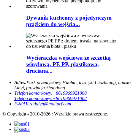
Dywanik kuchenny z pojedynczym
prążkiem do wejścia...
Wycieraczka wejściowa ze szczotką
winylową, PE PP, plastikowa,
druciana...
Adres:
Park przemysłowy Haohai, dystrykt Luozhuang, miasto
Linyi, prowincja Shandong.
Telefon komórkowy:
+8619969921068
Telefon komórkowy:
+8619969921062
E-MAIL:
adalyn@matturf.com
© Copyright - 2010-2026 : Wszelkie prawa zastrzeżone.