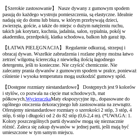
【Szerokie zastosowanie】 Nasze dywany z gumowym spodem
pasują do każdego wystroju pomieszczenia, są elastyczne. Idealnie
nadają się do domu lub biura, w którym przebywają dzieci,
zwierzęta, goście, a także do miejsc o dużym natężeniu ruchu,
takich jak korytarz, kuchnia, jadalnia, salon, sypialnia, pokój w
akademiku, przedpokój, klatka schodowa, balkon lub garaż itp.
【ŁATWA PIELĘGNACJA】 Regularnie odkurzaj, strzepuj i
obracaj dywan. Wszelkie zabrudzenia i rozlane płyny można łatwo
zetrzeć wilgotną ściereczką z niewielką ilością łagodnego
detergentu, jeśli to konieczne. Nie czyścić chemicznie. Nie
zalecamy prania dywanów z gumowym spodem w pralce, ponieważ
ciśnienie i wysoka temperatura mogą uszkodzić gumowy spód.
【Dostępne rozmiary niestandardowe】 Dostępnych jest 9 kolorów
i stylów, co pozwala na cięcie mat schodowych, mat
półkowych,
Wycieraczka
Maty ekspozycyjne itp., dopasowane do
ogólnego otoczenia dekoracyjnego lub zastosowania na zewnątrz.
Oferujemy niestandardowe rozmiary o szerokości 2 stóp, 3 stóp, 4
stóp, 6 stóp i długości od 2 do 82 stóp (0,6-2,4 m). (*UWAGA: 1.
Kolory poszczególnych partii dywanów mogą się nieznacznie
różnić. Zaleca się zakup dywanów w jednej partii, jeśli mają być
umieszczone w tym samym miejscu.